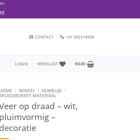
en.
n!
CONTACT
+31 652314508
LOGIN
WENSLIJST
€
0.00
HOME
/
WINKEL
/
HUWELIJK
/
BRUIDSBOEKET MATERIAAL
Veer op draad – wit,
pluimvormig –
decoratie