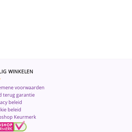
LIG WINKELEN
emene voorwaarden
d terug garantie
vacy beleid
kie beleid
shop Keurmerk