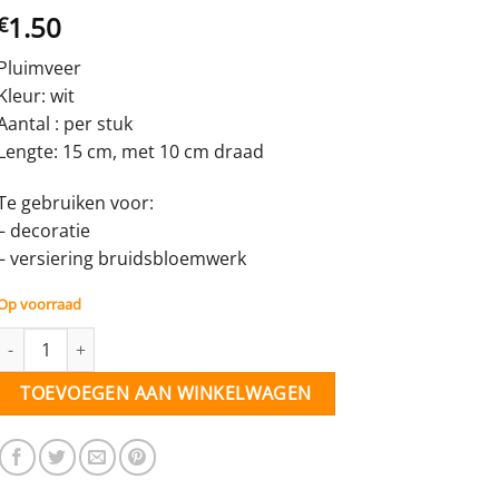
1.50
€
Pluimveer
Kleur: wit
Aantal : per stuk
Lengte: 15 cm, met 10 cm draad
Te gebruiken voor:
– decoratie
– versiering bruidsbloemwerk
Op voorraad
Veer op draad - wit, pluimvormig - decoratie aantal
TOEVOEGEN AAN WINKELWAGEN