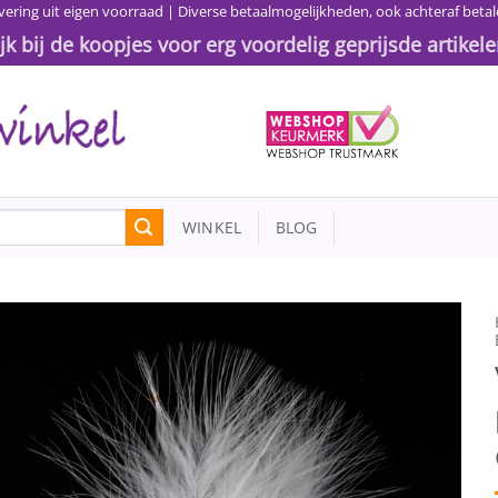
vering uit eigen voorraad | Diverse betaalmogelijkheden, ook achteraf betal
ijk bij de koopjes voor erg voordelig geprijsde artikele
WINKEL
BLOG
Toevoegen
aan
wenslijst