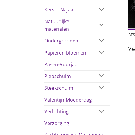
Kerst - Najaar
Natuurlijke
materialen
BES
Ondergronden
Ve
Papieren bloemen
Pasen-Voorjaar
Piepschuim
Steekschuim
Valentijn-Moederdag
Verlichting
Verzorging
Zachte prijsjes-Opruiming-