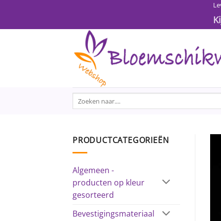
Ga
Le
naar
K
inhoud
Zoeken
naar:
PRODUCTCATEGORIEËN
Algemeen -
producten op kleur
gesorteerd
Bevestigingsmateriaal