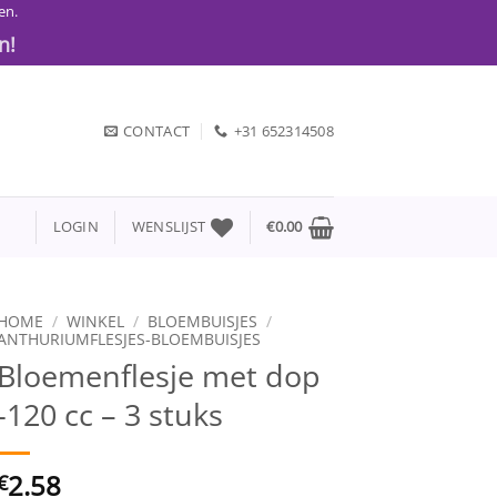
en.
n!
CONTACT
+31 652314508
LOGIN
WENSLIJST
€
0.00
HOME
/
WINKEL
/
BLOEMBUISJES
/
ANTHURIUMFLESJES-BLOEMBUISJES
Bloemenflesje met dop
-120 cc – 3 stuks
2.58
€