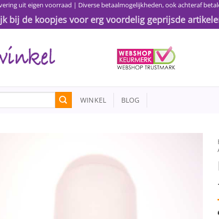
vering uit eigen voorraad | Diverse betaalmogelijkheden, ook achteraf betal
ijk bij de koopjes voor erg voordelig geprijsde artikele
WINKEL
BLOG
Toevoegen
aan
wenslijst