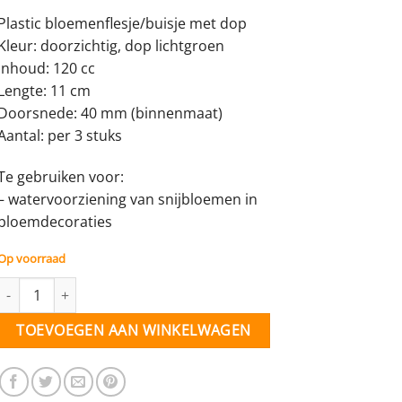
Plastic bloemenflesje/buisje met dop
Kleur: doorzichtig, dop lichtgroen
Inhoud: 120 cc
Lengte: 11 cm
Doorsnede: 40 mm (binnenmaat)
Aantal: per 3 stuks
Te gebruiken voor:
– watervoorziening van snijbloemen in
bloemdecoraties
Op voorraad
Bloemenflesje met dop -120 cc - 3 stuks aantal
TOEVOEGEN AAN WINKELWAGEN