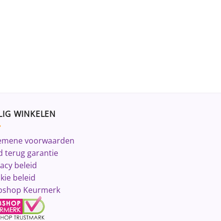
LIG WINKELEN
emene voorwaarden
d terug garantie
vacy beleid
kie beleid
shop Keurmerk