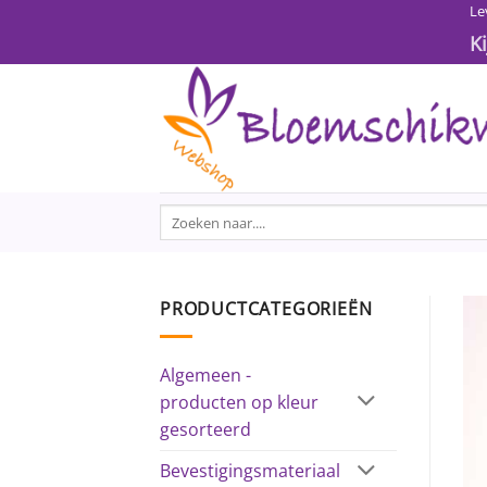
Ga
Le
naar
K
inhoud
Zoeken
naar:
PRODUCTCATEGORIEËN
Algemeen -
producten op kleur
gesorteerd
Bevestigingsmateriaal