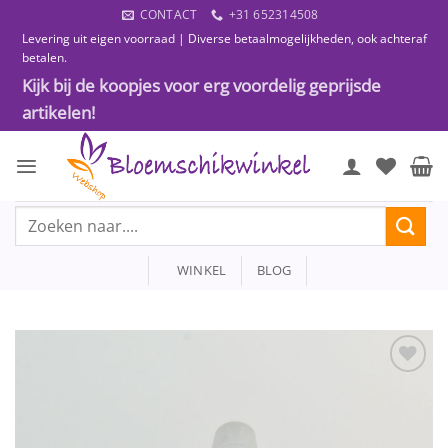
Ga
CONTACT
+31 652314508
naar
Levering uit eigen voorraad | Diverse betaalmogelijkheden, ook achteraf
inhoud
betalen.
Kijk bij de koopjes voor erg voordelig geprijsde
artikelen!
Zoeken
naar:
WINKEL
BLOG
Toevoegen
aan
wenslijst