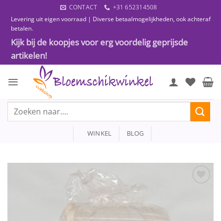
Ga
CONTACT
+31 652314508
naar
Levering uit eigen voorraad | Diverse betaalmogelijkheden, ook achteraf
inhoud
betalen.
Kijk bij de koopjes voor erg voordelig geprijsde
artikelen!
Zoeken
naar:
WINKEL
BLOG
Toevoegen
aan
wenslijst