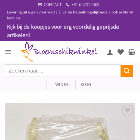
Ga
CONTACT
+31 652314508
naar
Levering uit eigen voorraad | Diverse betaalmogelijkheden, ook achteraf
inhoud
betalen.
Kijk bij de koopjes voor erg voordelig geprijsde
artikelen!
Zoeken
naar:
WINKEL
BLOG
Toevoegen
aan
wenslijst