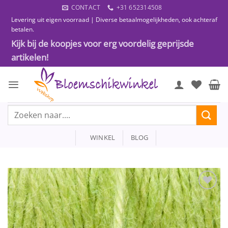
Ga
CONTACT
+31 652314508
naar
Levering uit eigen voorraad | Diverse betaalmogelijkheden, ook achteraf
inhoud
betalen.
Kijk bij de koopjes voor erg voordelig geprijsde
artikelen!
Zoeken
naar:
WINKEL
BLOG
Toevoegen
aan
wenslijst