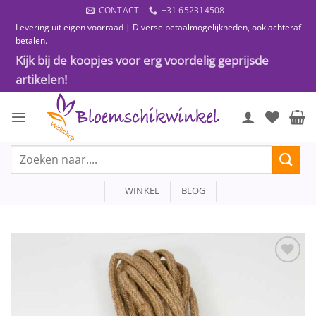
Ga
CONTACT
+31 652314508
naar
Levering uit eigen voorraad | Diverse betaalmogelijkheden, ook achteraf
inhoud
betalen.
Kijk bij de koopjes voor erg voordelig geprijsde
artikelen!
Zoeken
naar:
WINKEL
BLOG
Toevoegen
aan
wenslijst