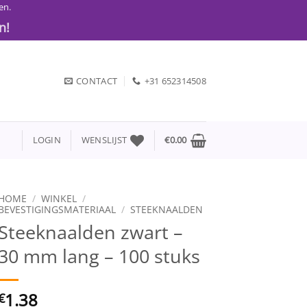
en.
n!
CONTACT
+31 652314508
LOGIN
WENSLIJST
€
0.00
HOME
/
WINKEL
/
BEVESTIGINGSMATERIAAL
/
STEEKNAALDEN
Steeknaalden zwart –
30 mm lang – 100 stuks
1.38
€