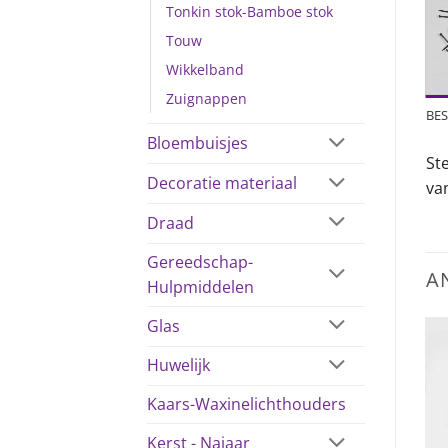
Tonkin stok-Bamboe stok
Touw
Wikkelband
Zuignappen
BES
Bloembuisjes
St
Decoratie materiaal
va
Draad
Gereedschap-
A
Hulpmiddelen
Glas
Huwelijk
Kaars-Waxinelichthouders
Kerst - Najaar