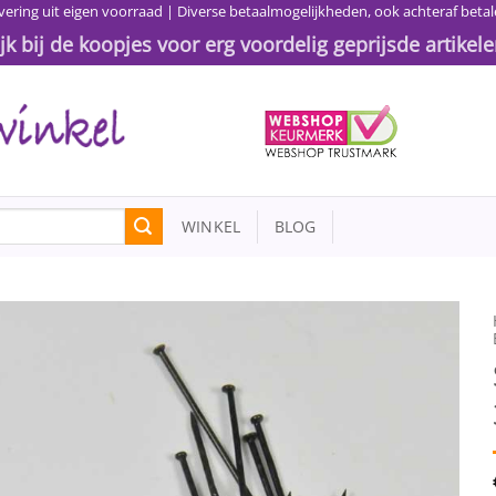
vering uit eigen voorraad | Diverse betaalmogelijkheden, ook achteraf betal
ijk bij de koopjes voor erg voordelig geprijsde artikele
WINKEL
BLOG
Toevoegen
aan
wenslijst