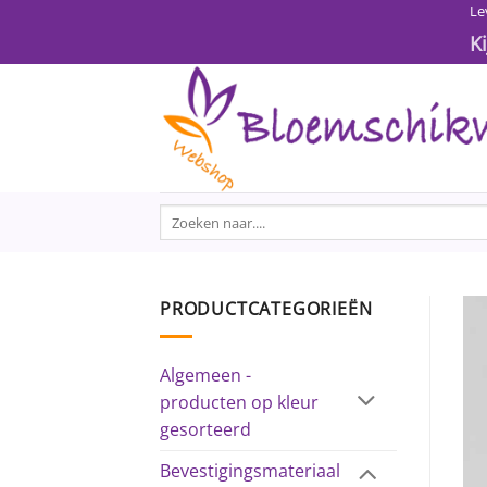
Ga
Le
naar
K
inhoud
Zoeken
naar:
PRODUCTCATEGORIEËN
Algemeen -
producten op kleur
gesorteerd
Bevestigingsmateriaal