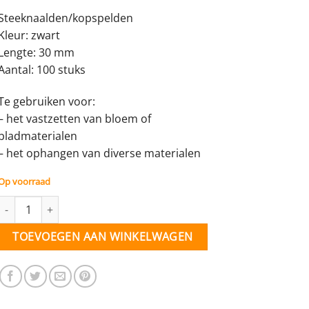
Steeknaalden/kopspelden
Kleur: zwart
Lengte: 30 mm
Aantal: 100 stuks
Te gebruiken voor:
– het vastzetten van bloem of
bladmaterialen
– het ophangen van diverse materialen
Op voorraad
Steeknaalden zwart - 30 mm lang - 100 stuks aantal
TOEVOEGEN AAN WINKELWAGEN