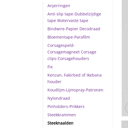
Anjerringen
Anti-slip tape-Dubbelzijdige
tape Watervaste tape
Bindwire-Papier Decodraad
Bloementape-Parafilm
Corsagespeld-
Corsagemagneet Corsage
clips-Corsagehouders
Fix
Kenzan, Fakirbed of Ikebana
houder
Koudlijm-Lijmspray-Patronen
Nylondraad
Pinholders-Prikkers
Steekkrammen
Steeknaalden