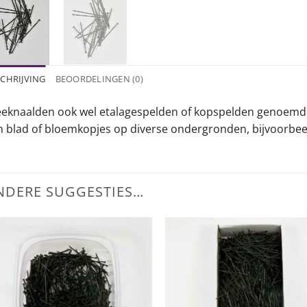
CHRIJVING
BEOORDELINGEN (0)
eeknaalden ook wel etalagespelden of kopspelden genoemd w
n blad of bloemkopjes op diverse ondergronden, bijvoorbee
NDERE SUGGESTIES…
Toevoegen
Toevo
aan
aa
wenslijst
wensli