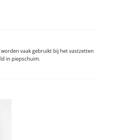
orden vaak gebruikt bij het vastzetten
ld in piepschuim.
egen
n
jst