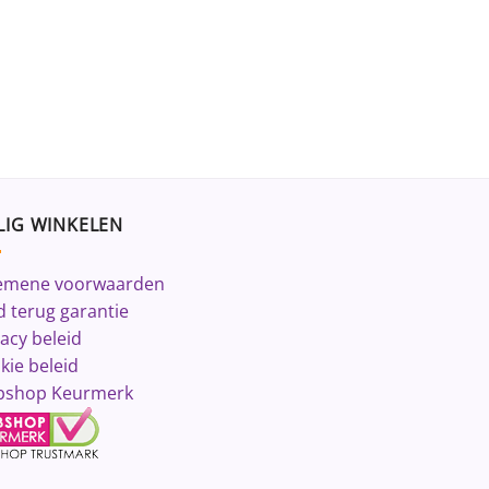
LIG WINKELEN
emene voorwaarden
d terug garantie
vacy beleid
kie beleid
shop Keurmerk