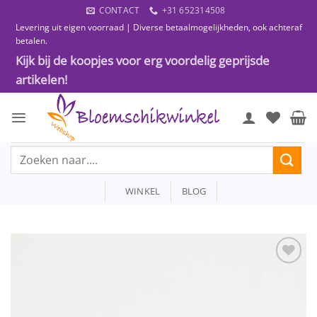
Ga
CONTACT
+31 652314508
naar
Levering uit eigen voorraad | Diverse betaalmogelijkheden, ook achteraf
inhoud
betalen.
Kijk bij de koopjes voor erg voordelig geprijsde
artikelen!
Zoeken
naar:
WINKEL
BLOG
Toevoegen
aan
wenslijst