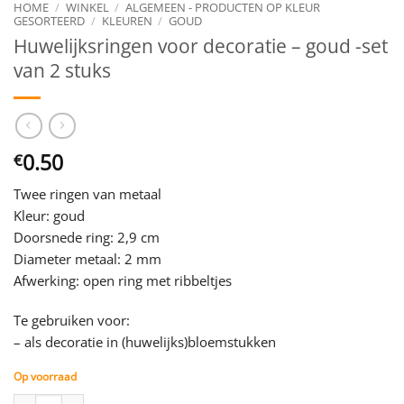
HOME
/
WINKEL
/
ALGEMEEN - PRODUCTEN OP KLEUR
GESORTEERD
/
KLEUREN
/
GOUD
Huwelijksringen voor decoratie – goud -set
van 2 stuks
0.50
€
Twee ringen van metaal
Kleur: goud
Doorsnede ring: 2,9 cm
Diameter metaal: 2 mm
Afwerking: open ring met ribbeltjes
Te gebruiken voor:
– als decoratie in (huwelijks)bloemstukken
Op voorraad
Huwelijksringen voor decoratie - goud -set van 2 stuks aantal