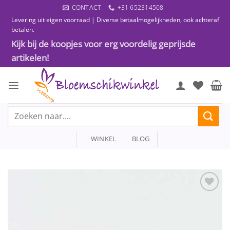
Ga
CONTACT
+31 652314508
naar
Levering uit eigen voorraad | Diverse betaalmogelijkheden, ook achteraf
inhoud
betalen.
Kijk bij de koopjes voor erg voordelig geprijsde
artikelen!
Zoeken
naar:
WINKEL
BLOG
Toevoegen
aan
wenslijst