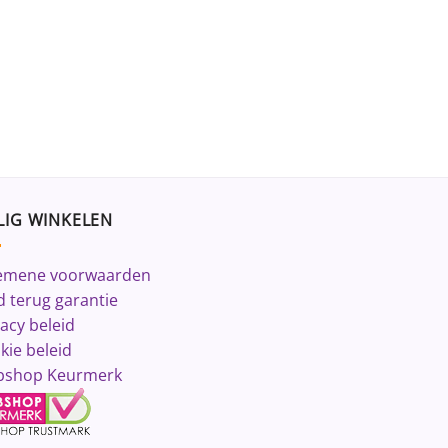
LIG WINKELEN
emene voorwaarden
d terug garantie
vacy beleid
kie beleid
shop Keurmerk