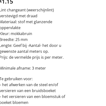
1.15
€
Lint changeant (weerschijnlint)
verstevigd met draad
Materiaal: stof met glanzende
oppervlakte
Kleur: mokkabruin
Breedte: 25 mm
Lengte: Geef bij -Aantal- het door u
gewenste aantal meters op.
Prijs: de vermelde prijs is per meter.
Minimale afname: 3 meter
Te gebruiken voor:
– het afwerken van de steel en/of
versieren van een bruidsboeket
– het versieren van een bloemstuk of
boeket bloemen