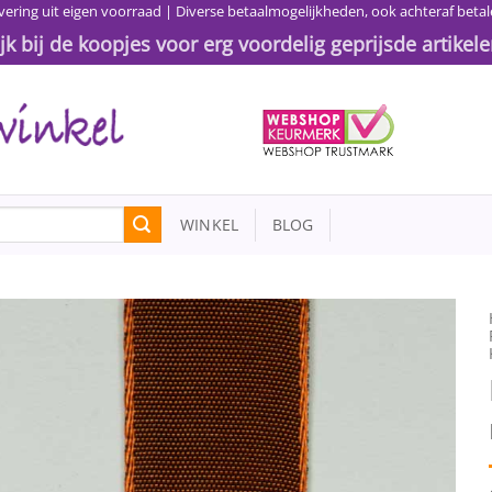
vering uit eigen voorraad | Diverse betaalmogelijkheden, ook achteraf betal
ijk bij de koopjes voor erg voordelig geprijsde artikele
WINKEL
BLOG
Toevoegen
aan
wenslijst