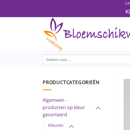
Ga
Le
naar
K
inhoud
Zoeken
naar:
PRODUCTCATEGORIEËN
Algemeen -
producten op kleur
gesorteerd
Kleuren