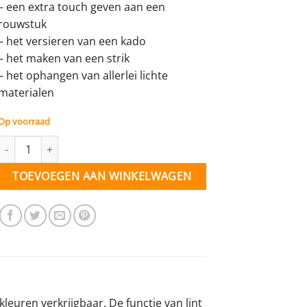
– een extra touch geven aan een
rouwstuk
– het versieren van een kado
– het maken van een strik
– het ophangen van allerlei lichte
materialen
Op voorraad
Lint mokkabruin - 25 mm - per meter aantal
TOEVOEGEN AAN WINKELWAGEN
kleuren verkrijgbaar. De functie van lint