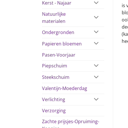
Kerst - Najaar
is 
bl
Natuurlijke
oo
materialen
dec
Ondergronden
(ka
he
Papieren bloemen
Pasen-Voorjaar
Piepschuim
Steekschuim
Valentijn-Moederdag
Verlichting
Verzorging
Zachte prijsjes-Opruiming-