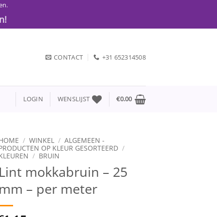
en.
n!
CONTACT
+31 652314508
LOGIN
WENSLIJST
€
0.00
HOME
/
WINKEL
/
ALGEMEEN -
PRODUCTEN OP KLEUR GESORTEERD
/
KLEUREN
/
BRUIN
Lint mokkabruin – 25
mm – per meter