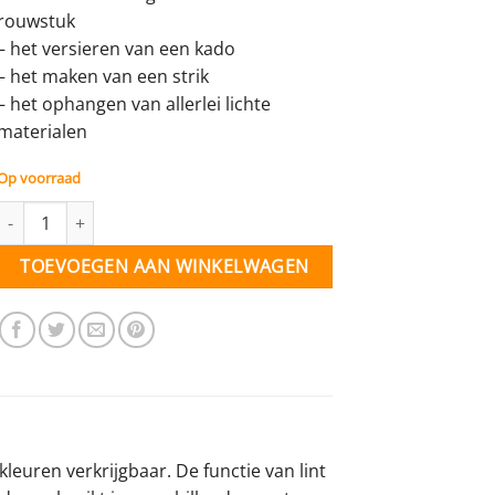
rouwstuk
– het versieren van een kado
– het maken van een strik
– het ophangen van allerlei lichte
materialen
Op voorraad
Lint blauw - 40 mm - per meter aantal
TOEVOEGEN AAN WINKELWAGEN
kleuren verkrijgbaar. De functie van lint