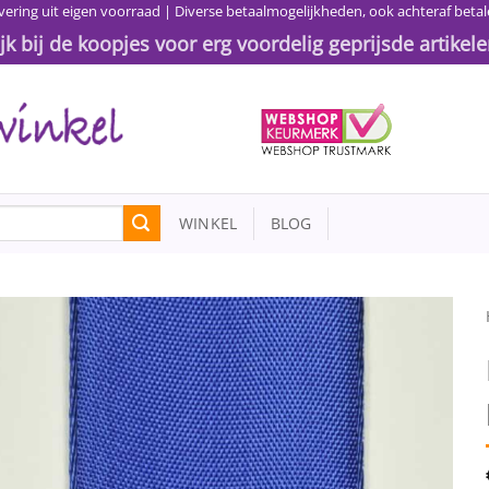
vering uit eigen voorraad | Diverse betaalmogelijkheden, ook achteraf betal
ijk bij de koopjes voor erg voordelig geprijsde artikele
WINKEL
BLOG
Toevoegen
aan
wenslijst