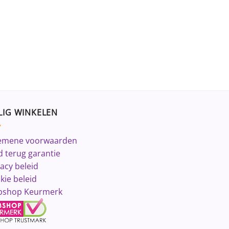
LIG WINKELEN
emene voorwaarden
d terug garantie
vacy beleid
kie beleid
shop Keurmerk