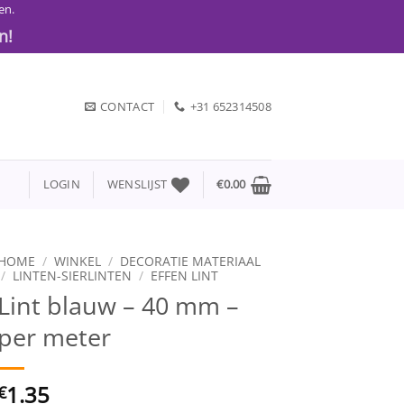
en.
n!
CONTACT
+31 652314508
LOGIN
WENSLIJST
€
0.00
HOME
/
WINKEL
/
DECORATIE MATERIAAL
/
LINTEN-SIERLINTEN
/
EFFEN LINT
Lint blauw – 40 mm –
per meter
1.35
€