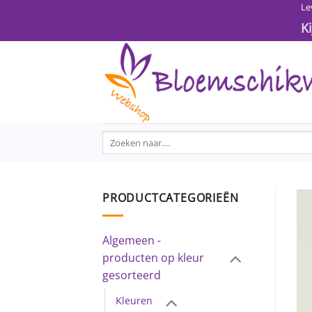
Ga
Le
naar
K
inhoud
Zoeken
naar:
PRODUCTCATEGORIEËN
Algemeen -
producten op kleur
gesorteerd
Kleuren