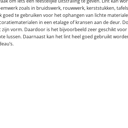
vaak om iets een feestelijke uitstraling te geven. Lint kan w
oemwerk zoals in bruidswerk, rouwwerk, kerststukken, tafelst
k goed te gebruiken voor het ophangen van lichte materialen
coratiematerialen in een etalage of kransen aan de deur. Doo
t zijn vorm. Daardoor is het bijvoorbeeld zeer geschikt voor
ote lussen. Daarnaast kan het lint heel goed gebruikt worden
deau’s.