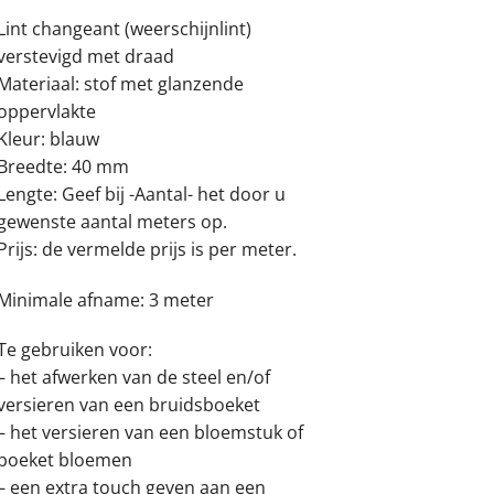
Lint changeant (weerschijnlint)
verstevigd met draad
Materiaal: stof met glanzende
oppervlakte
Kleur: blauw
Breedte: 40 mm
Lengte: Geef bij -Aantal- het door u
gewenste aantal meters op.
Prijs: de vermelde prijs is per meter.
Minimale afname: 3 meter
Te gebruiken voor:
– het afwerken van de steel en/of
versieren van een bruidsboeket
– het versieren van een bloemstuk of
boeket bloemen
– een extra touch geven aan een