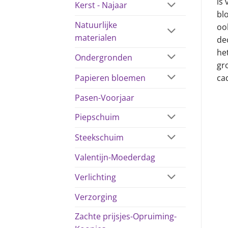
is 
Kerst - Najaar
bl
Natuurlijke
oo
materialen
de
he
Ondergronden
gr
Papieren bloemen
ca
Pasen-Voorjaar
Piepschuim
Steekschuim
Valentijn-Moederdag
Verlichting
Verzorging
Zachte prijsjes-Opruiming-