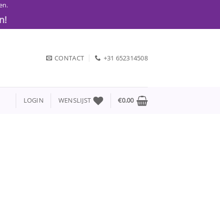
en.
n!
CONTACT
+31 652314508
LOGIN
WENSLIJST
€
0.00