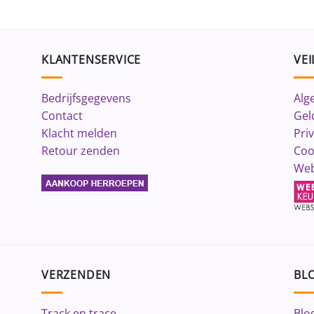
KLANTENSERVICE
VEI
Bedrijfsgegevens
Alg
Contact
Gel
Klacht melden
Pri
Retour zenden
Coo
Web
VERZENDEN
BLO
Track en trace
Blo