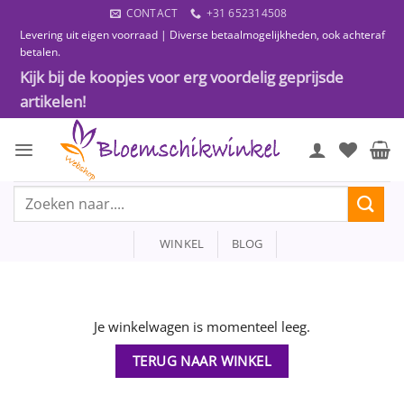
Ga
CONTACT
+31 652314508
naar
Levering uit eigen voorraad | Diverse betaalmogelijkheden, ook achteraf
inhoud
betalen.
Kijk bij de koopjes voor erg voordelig geprijsde
artikelen!
Zoeken
naar:
WINKEL
BLOG
Je winkelwagen is momenteel leeg.
TERUG NAAR WINKEL